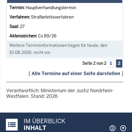
Hauptverhandlungstermin
Strafbefehlsverfahren
27
Cs 89/26
Weitere Termininformationen liegen für heute, den
10.08.2026, nicht vor.
Seite 2 von 2
1
2
[
Alle Termine auf einer Seite darstellen
]
Verantwortlich: Ministerium der Justiz Nordrhein-
Westfalen, Stand: 2026
IM ÜBERBLICK
Justiz-Portal im Überblick:
INHALT