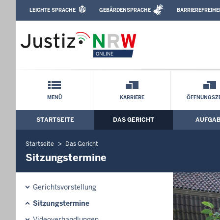
Direkt zum Inhalt
LEICHTE SPRACHE
GEBÄRDENSPRACHE
BARRIEREFREIHE
Leichte Sprache, Gebärdensprachenvideo u
Amtsgericht Recklinghausen: Sitzungs
Schnellnavigation mit Volltext-Suche
MENÜ
KARRIERE
ÖFFNUNGSZE
STARTSEITE
DAS GERICHT
AUFGA
Hauptmenü: Hauptnavigation
Startseite
Das Gericht
Sitzungstermine
Gerichtsvorstellung
Sitzungstermine
Videoverhandlungen