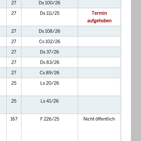
27
Ds 100/26
27
Ds 111/25
Termin
aufgehoben
27
Ds 108/26
27
Cs 102/26
27
Ds 37/26
27
Ds 83/26
27
Cs 89/26
25
Ls 20/26
25
Ls 41/26
167
F 226/25
Nicht öffentlich