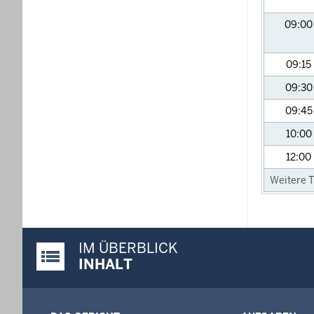
09:0
09:15
09:3
09:4
10:00
12:00
Weitere T
IM ÜBERBLICK
Justiz-Portal im Überblick:
INHALT