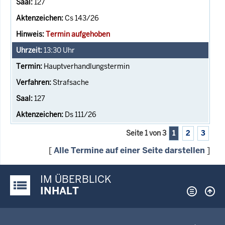
127
Cs 143/26
Termin aufgehoben
13:30
Uhr
Hauptverhandlungstermin
Strafsache
127
Ds 111/26
Seite 1 von 3
1
2
3
[
Alle Termine auf einer Seite darstellen
]
IM ÜBERBLICK
Justiz-Portal im Überblick:
INHALT