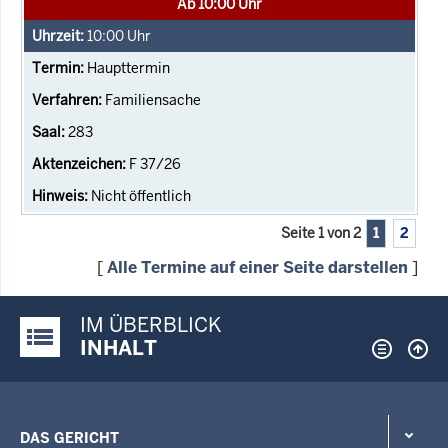
Ab 10:00 Uhr
10:00
Uhr
Haupttermin
Familiensache
283
F 37/26
Nicht öffentlich
Seite 1 von 2
1
2
[
Alle Termine auf einer Seite darstellen
]
IM ÜBERBLICK
Justiz-Portal im Überblick:
INHALT
DAS GERICHT