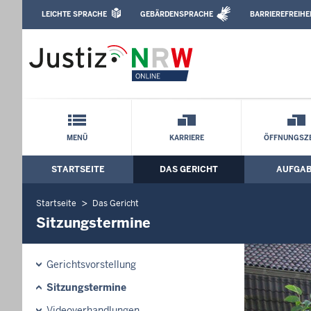
Direkt zum Inhalt
LEICHTE SPRACHE
GEBÄRDENSPRACHE
BARRIEREFREIHE
Leichte Sprache, Gebärdensprachenvideo u
Amtsgericht Recklinghausen: Sitzungs
Schnellnavigation mit Volltext-Suche
MENÜ
KARRIERE
ÖFFNUNGSZE
STARTSEITE
DAS GERICHT
AUFGA
Hauptmenü: Hauptnavigation
Startseite
Das Gericht
Sitzungstermine
Gerichtsvorstellung
Sitzungstermine
Videoverhandlungen