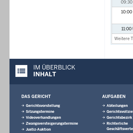
09:3
10:00
11:00
Weitere T
IM ÜBERBLICK
Justiz-Portal im Überblick:
INHALT
DAS GERICHT
AUFGABEN
Gerichtsvorstellung
Abteilungen
Sitzungstermine
Gerichtsvollzi
Videoverhandlungen
Gerichtsbezirk
Zwangsversteigerungstermine
Richterliche
Geschäftsverte
Justiz-Auktion