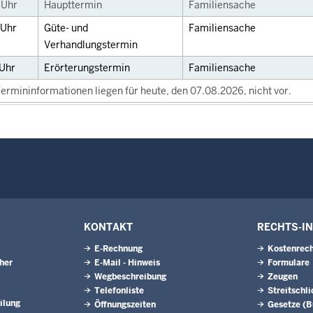
0
Uhr
Haupttermin
Familiensache
Uhr
Güte- und
Familiensache
Verhandlungstermin
Uhr
Erörterungstermin
Familiensache
ermininformationen liegen für heute, den 07.08.2026, nicht vor.
KONTAKT
RECHTS-I
E-Rechnung
Kostenrech
eher
E-Mail - Hinweis
Formulare
Wegbeschreibung
Zeugen
Telefonliste
Streitschl
ilung
Öffnungszeiten
Gesetze (