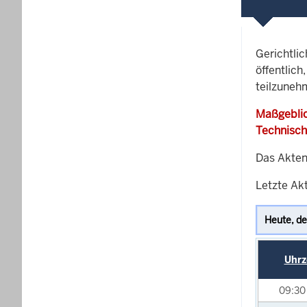
Gerichtli
öffentlich
teilzuneh
Maßgeblic
Technisch
Das Akten
Letzte Ak
Uhrz
09:3