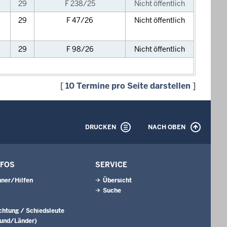
29
F 238/25
Nicht öffentlich
29
F 47/26
Nicht öffentlich
29
F 98/26
Nicht öffentlich
[
10 Termine pro Seite darstellen
]
DRUCKEN
NACH OBEN
NFOS
SERVICE
ner/Hilfen
Übersicht
Suche
ichtung / Schiedsleute
Bund/Länder)