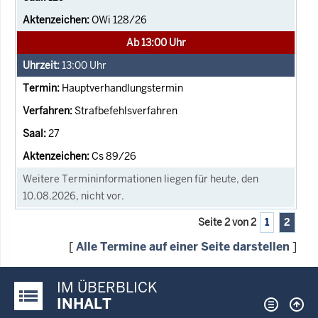
OWi 128/26
Ab 13:00 Uhr
13:00
Uhr
Hauptverhandlungstermin
Strafbefehlsverfahren
27
Cs 89/26
Weitere Termininformationen liegen für heute, den
10.08.2026, nicht vor.
Seite 2 von 2
1
2
[
Alle Termine auf einer Seite darstellen
]
IM ÜBERBLICK
Justiz-Portal im Überblick:
INHALT