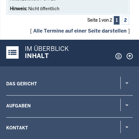
Nicht öffentlich
Seite 1 von 2
1
2
[
Alle Termine auf einer Seite darstellen
]
IM ÜBERBLICK
Justiz-Portal im Überblick:
INHALT
DAS GERICHT
AUFGABEN
KONTAKT