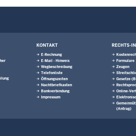
KONTAKT
RECHTS-I
E-Rechnung
Kostenrech
eher
E-Mail - Hinweis
Formulare
Wegbeschreibung
Zeugen
Telefonliste
Streitschl
ilung
Öffnungszeiten
Gesetze (
Nachtbriefkasten
Rechtspre
Bankverbindung
Online-Ver
Impressum
Elektronis
Gemeinnütz
(Antrag)