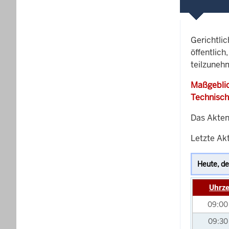
Gerichtli
öffentlich
teilzuneh
Maßgeblic
Technisch
Das Akten
Letzte Akt
Uhrze
09:0
09:3