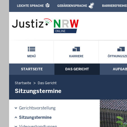
Direkt zum Inhalt
LEICHTE SPRACHE
GEBÄRDENSPRACHE
BARRIEREFREIHE
Leichte Sprache, Gebärdensprachenvideo u
Amtsgericht Recklinghausen: Sitzungs
Schnellnavigation mit Volltext-Suche
MENÜ
KARRIERE
ÖFFNUNGSZE
STARTSEITE
DAS GERICHT
AUFGA
Hauptmenü: Hauptnavigation
Startseite
Das Gericht
Sitzungstermine
Gerichtsvorstellung
Sitzungstermine
Videoverhandlungen