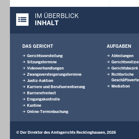
IM ÜBERBLICK
Justiz-Portal im Überblick:
INHALT
DAS GERICHT
AUFGABEN
Gerichtsvorstellung
Abteilungen
Sitzungstermine
Gerichtsvollzi
Videoverhandlungen
Gerichtsbezirk
Zwangsversteigerungstermine
Richterliche
Geschäftsverte
Justiz-Auktion
Mediation
Karriere und Berufsorientierung
Barrierefreiheit
Eingangskontrolle
Kantine
Online-Terminbuchung
© Der Direktor des Amtsgerichts Recklinghausen, 2026