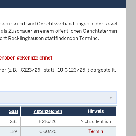
esem Grund sind Gerichtsverhandlungen in der Regel
it als Zuschauer an einem öffentlichen Gerichtstermin
richt Recklinghausen stattfindenden Termine.
gehoben gekennzeichnet.
 (z.B. „C123/26” statt „
10
C 123/26”) dargestellt.
Saal
Aktenzeichen
Hinweis
281
F 216/26
Nicht öffentlich
129
C 60/26
Termin