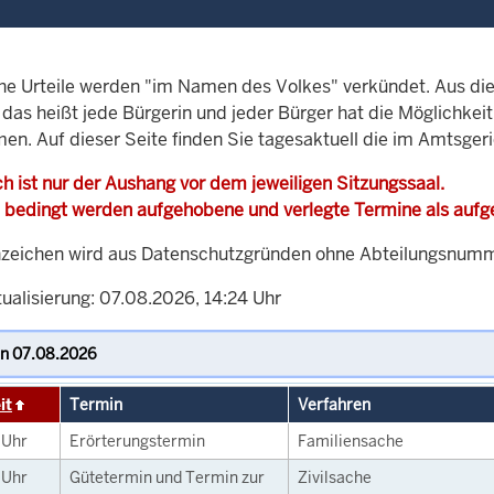
che Urteile werden "im Namen des Volkes" verkündet. Aus di
, das heißt jede Bürgerin und jeder Bürger hat die Möglichke
men. Auf dieser Seite finden Sie tagesaktuell die im Amtsge
h ist nur der Aushang vor dem jeweiligen Sitzungssaal.
 bedingt werden aufgehobene und verlegte Termine als auf
zeichen wird aus Datenschutzgründen ohne Abteilungsnummer
ualisierung: 07.08.2026, 14:24 Uhr
it
Termin
Verfahren
0
Uhr
Erörterungstermin
Familiensache
0
Uhr
Gütetermin und Termin zur
Zivilsache