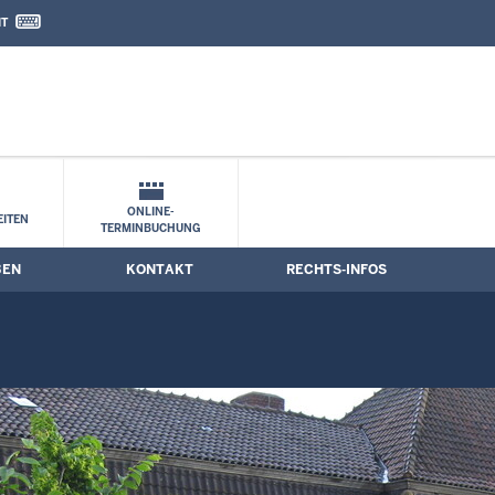
IT
nd Kontaktformular
termine
ONLINE-
ITEN
TERMINBUCHUNG
BEN
KONTAKT
RECHTS-INFOS