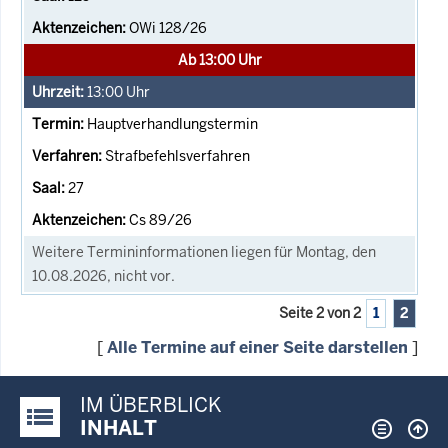
OWi 128/26
Ab 13:00 Uhr
13:00
Uhr
Hauptverhandlungstermin
Strafbefehlsverfahren
27
Cs 89/26
Weitere Termininformationen liegen für Montag, den
10.08.2026, nicht vor.
Seite 2 von 2
1
2
[
Alle Termine auf einer Seite darstellen
]
IM ÜBERBLICK
Justiz-Portal im Überblick:
INHALT