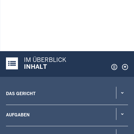
IM ÜBERBLICK
Justiz-Portal im Überblick:
INHALT
DAS GERICHT
AUFGABEN