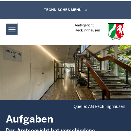
Direkt zum Inhalt
Amtsgericht Recklinghausen: Aufgaben
TECHNISCHES MENÜ
Leichte Sprache, Gebärdensprachenvideo
und Kontaktformular
Quelle: AG Recklinghausen
Aufgaben
Das Amtsgericht hat verschiedene