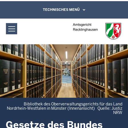
Direkt zum Inhalt
Amtsgericht Recklinghausen: Gesetze
TECHNISCHES MENÜ
Leichte Sprache, Gebärdensprachenvideo
und Kontaktformular
(Bund/Länder)
Bibliothek des Oberverwaltungsgerichts für das Land
Nordrhein-Westfalen in Münster (Innenansicht) Quelle: Justiz
NRW
Gesetze des Bundes