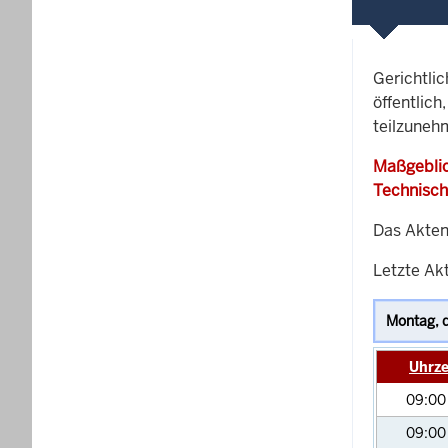
Gerichtli
öffentlich
teilzuneh
Maßgeblic
Technisch
Das Akten
Letzte Ak
Uhrze
09:0
09:0