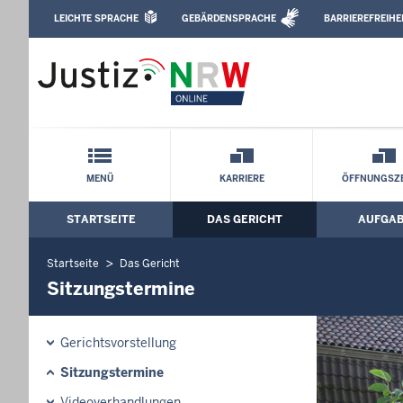
Direkt zum Inhalt
LEICHTE SPRACHE
GEBÄRDENSPRACHE
BARRIEREFREIHE
Leichte Sprache, Gebärdensprachenvideo u
Amtsgericht Recklinghausen: Sitzungs
Schnellnavigation mit Volltext-Suche
MENÜ
KARRIERE
ÖFFNUNGSZE
STARTSEITE
DAS GERICHT
AUFGA
Hauptmenü: Hauptnavigation
Startseite
Das Gericht
Sitzungstermine
Gerichtsvorstellung
Sitzungstermine
Videoverhandlungen