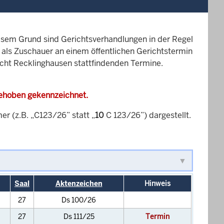
esem Grund sind Gerichtsverhandlungen in der Regel
it als Zuschauer an einem öffentlichen Gerichtstermin
richt Recklinghausen stattfindenden Termine.
gehoben gekennzeichnet.
 (z.B. „C123/26” statt „
10
C 123/26”) dargestellt.
Saal
Aktenzeichen
Hinweis
27
Ds 100/26
27
Ds 111/25
Termin