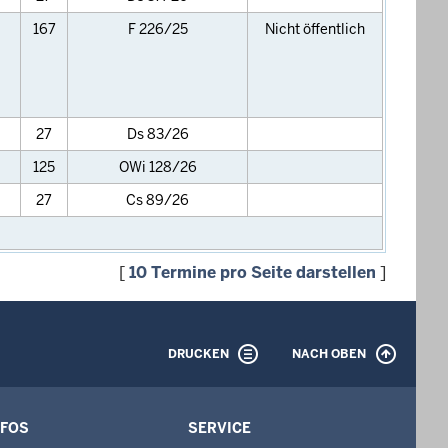
167
F 226/25
Nicht öffentlich
27
Ds 83/26
125
OWi 128/26
27
Cs 89/26
[
10 Termine pro Seite darstellen
]
DRUCKEN
NACH OBEN
NFOS
SERVICE