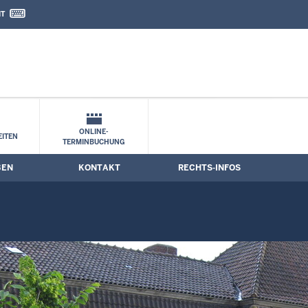
IT
nd Kontaktformular
termine
ONLINE-
ITEN
TERMINBUCHUNG
BEN
KONTAKT
RECHTS-INFOS