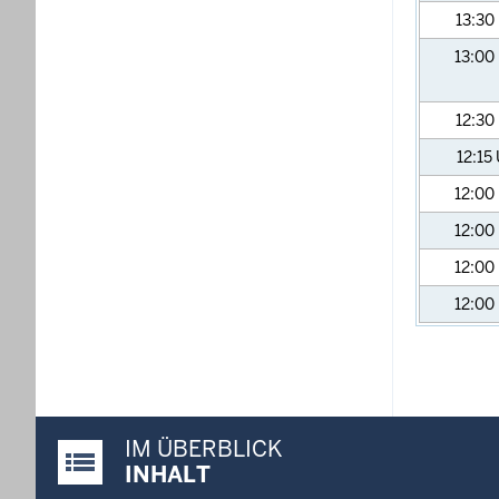
13:30
13:00
12:30
12:15
12:00
12:00
12:00
12:00
IM ÜBERBLICK
Justiz-Portal im Überblick:
INHALT