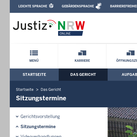
Direkt zum Inhalt
LEICHTE SPRACHE
GEBÄRDENSPRACHE
BARRIEREFREIHE
Leichte Sprache, Gebärdensprachenvideo u
Amtsgericht Recklinghausen: Sitzungs
Schnellnavigation mit Volltext-Suche
MENÜ
KARRIERE
ÖFFNUNGSZE
STARTSEITE
DAS GERICHT
AUFGA
Hauptmenü: Hauptnavigation
Startseite
Das Gericht
Sitzungstermine
Gerichtsvorstellung
Sitzungstermine
Videoverhandlungen