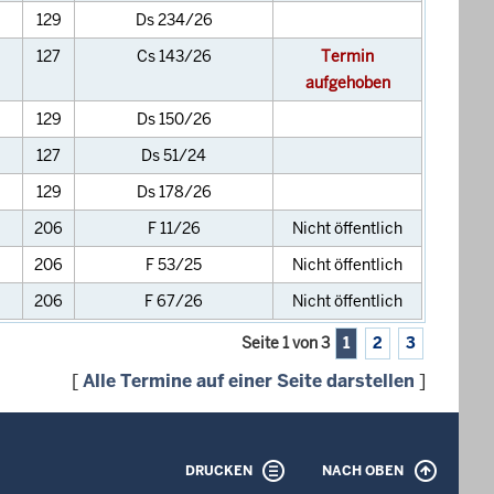
129
Ds 234/26
127
Cs 143/26
Termin
aufgehoben
129
Ds 150/26
127
Ds 51/24
129
Ds 178/26
206
F 11/26
Nicht öffentlich
206
F 53/25
Nicht öffentlich
206
F 67/26
Nicht öffentlich
Seite 1 von 3
1
2
3
[
Alle Termine auf einer Seite darstellen
]
DRUCKEN
NACH OBEN