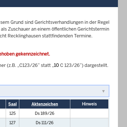
esem Grund sind Gerichtsverhandlungen in der Regel
it als Zuschauer an einem öffentlichen Gerichtstermin
richt Recklinghausen stattfindenden Termine.
gehoben gekennzeichnet.
 (z.B. „C123/26” statt „
10
C 123/26”) dargestellt.
Saal
Aktenzeichen
Hinweis
125
Ds 189/26
127
Ds 111/26