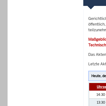
Gerichtli
öffentlich
teilzuneh
Maßgeblic
Technisch
Das Akten
Letzte Ak
Uhrze
14:30
13:30