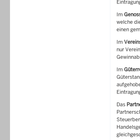
Eintragun
Im
Genoss
welche die
einen gem
Im
Verein
nur Verein
Gewinnabs
Im
Güterr
Güterstan
aufgehobe
Eintragun
Das
Partn
Partnersch
Steuerber
Handelsge
gleichges