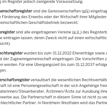
g im Register jedoch zwingende Voraussetzung.
enschaftsregister
sind die Genossenschaften (
eG
) eingetra
 Förderung des Erwerbs oder der Wirtschaft ihrer Mitglieder 
einschaftlichen Geschäftsbetrieb bezweckt.
sregister
sind alle eingetragenen Vereine (
e.V.
) des Registerb
e eintragen lassen, deren Zweck nicht auf einen wirtschaftli
icht).
echtsregister
wurden bis zum 31.12.2022 Eheverträge sowie
d der Zugewinngemeinschaft eingetragen. Die Vorschriften 
n worden. Für eine Übergangszeit bis zum 31.12.2037 erfolg
gen.
erschaftsregister
verlautbart die wesentlichen Rechtsverhältn
aft ist eine Personengesellschaft in der sich Angehörige fr
aterinnen/Steuerberater, Ärztinnen/Ärzte zur Ausübung ihr
werbe aus. Die Partnerschaft in diesem Sinne ist nicht zu ve
chlechtlicher Partner. In Nordrhein-Westfalen wird das Partn