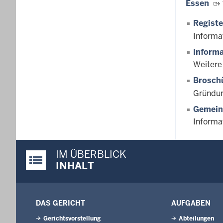
Essen
Regist
Informa
Informa
Weitere
Broschü
Gründun
Gemein
Informa
IM ÜBERBLICK
Justiz-Portal im Überblick:
INHALT
DAS GERICHT
AUFGABEN
Gerichtsvorstellung
Abteilungen