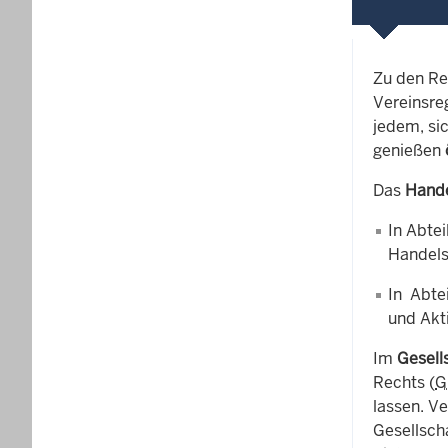
Zu den Re
Vereinsreg
jedem, si
genießen
Das
Hande
In Abte
Handels
In Abte
und Akt
Im
Gesell
Rechts (
G
lassen. V
Gesellscha