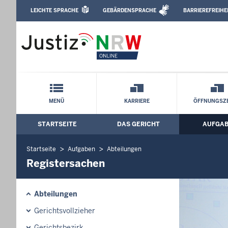
Direkt zum Inhalt
LEICHTE SPRACHE
GEBÄRDENSPRACHE
BARRIEREFREIHE
Leichte Sprache, Gebärdensprachenvideo u
Amtsgericht Recklinghausen: Register
Schnellnavigation mit Volltext-Suche
MENÜ
KARRIERE
ÖFFNUNGSZE
STARTSEITE
DAS GERICHT
AUFGA
Hauptmenü: Hauptnavigation
Startseite
Aufgaben
Abteilungen
Registersachen
Abteilungen
Gerichtsvollzieher
Gerichtsbezirk