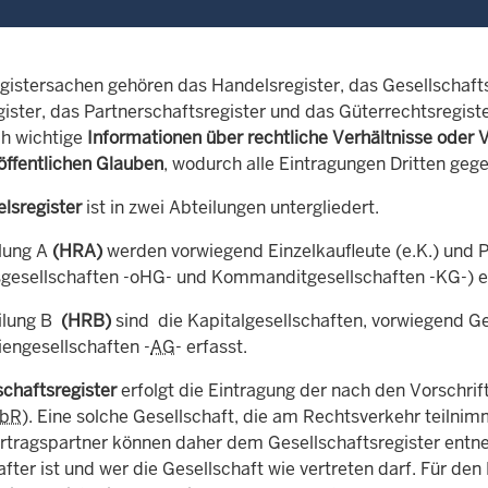
gistersachen gehören das Handelsregister, das Gesellschafts
ister, das Partnerschaftsregister und das Güterrechtsregiste
ch wichtige
Informationen über rechtliche Verhältnisse oder 
öffentlichen Glauben
, wodurch alle Eintragungen Dritten gegen
lsregister
ist in zwei Abteilungen untergliedert.
ilung A
(HRA)
werden vorwiegend Einzelkaufleute (e.K.) und 
gesellschaften -oHG- und Kommanditgesellschaften -KG-) e
ilung B
(HRB)
sind die Kapitalgesellschaften, vorwiegend Ge
iengesellschaften -
AG
- erfasst.
schaftsregister
erfolgt die Eintragung der nach den Vorschri
bR
). Eine solche Gesellschaft, die am Rechtsverkehr teilnimm
ertragspartner können daher dem Gesellschaftsregister entneh
fter ist und wer die Gesellschaft wie vertreten darf. Für d