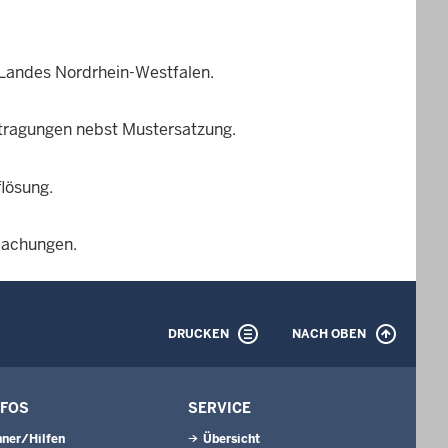
 Landes Nordrhein-Westfalen.
ntragungen nebst Mustersatzung.
lösung.
tmachungen.
DRUCKEN
NACH OBEN
NFOS
SERVICE
ner/Hilfen
Übersicht